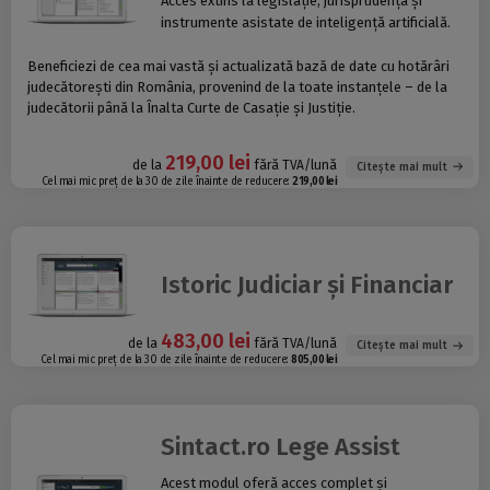
Acces extins la legislație, jurisprudență și
instrumente asistate de inteligență artificială.
Beneficiezi de cea mai vastă și actualizată bază de date cu hotărâri
judecătorești din România, provenind de la toate instanțele – de la
judecătorii până la Înalta Curte de Casație și Justiție.
219,00 lei
de la
fără TVA/lună
Citește mai mult
Cel mai mic preț de la 30 de zile înainte de reducere:
219,00 lei
Istoric Judiciar și Financiar
483,00 lei
de la
fără TVA/lună
Citește mai mult
Cel mai mic preț de la 30 de zile înainte de reducere:
805,00 lei
Sintact.ro Lege Assist
Acest modul oferă acces complet și