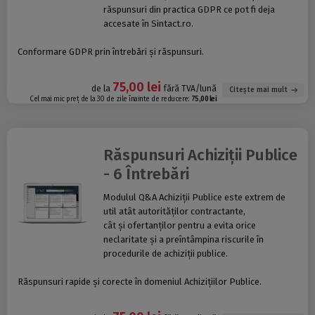
răspunsuri din practica GDPR ce pot fi deja
accesate în Sintact.ro.
Conformare GDPR prin întrebări și răspunsuri.
75,00 lei
de la
fără TVA/lună
Citește mai mult
Cel mai mic preț de la 30 de zile înainte de reducere:
75,00 lei
Răspunsuri Achiziții Publice
- 6 Întrebări
Modulul Q&A Achiziții Publice este extrem de
util atât autorităților contractante,
cât și ofertanților pentru a evita orice
neclaritate și a preîntâmpina riscurile în
procedurile de achiziții publice.
Răspunsuri rapide și corecte în domeniul Achizițiilor Publice.