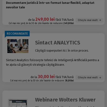
Documentare juridică într-un format lunar flexibil, adaptat
nevoilor tale
249,00 lei
de la
fără TVA/lună
Citește mai mult
Cel mai mic preț de la 30 de zile înainte de reducere:
249,00 lei
RECOMANDATE
Sintact ANALYTICS
Câștigă superputeri A.I. în orice proces.
Sintact Analytics folosește tehnici de Inteligență Artificială pentru a
te ajuta să găsești strategia câștigătoare.
30,00 lei
de la
fără TVA/lună
Citește mai mult
Cel mai mic preț de la 30 de zile înainte de reducere:
30,00 lei
Webinare Wolters Kluwer