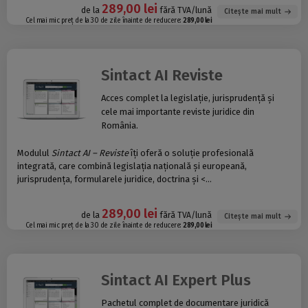
289,00 lei
de la
fără TVA/lună
Citește mai mult
Cel mai mic preț de la 30 de zile înainte de reducere:
289,00 lei
Sintact AI Reviste
Acces complet la legislație, jurisprudență și
cele mai importante reviste juridice din
România.
Modulul
Sintact AI – Reviste
îți oferă o soluție profesională
integrată, care combină legislația națională și europeană,
jurisprudența, formularele juridice, doctrina și <...
289,00 lei
de la
fără TVA/lună
Citește mai mult
Cel mai mic preț de la 30 de zile înainte de reducere:
289,00 lei
Sintact AI Expert Plus
Pachetul complet de documentare juridică