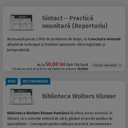
Sintact – Practică
neunitară (Repertoriu)
Accesează peste 2.000 de probleme de drept, cu
Concluzia minutei
afișată de la început și trimiteri automate către legislație și
jurisprudență.
50,00 lei
de la
fără TVA/lună
Citește mai mult
Cel mai mic preț de la 30 de zile înainte de reducere:
50,00 lei
NOU
RECOMANDATE
Biblioteca Wolters Kluwer
Biblioteca Wolters Kluwer România
îți oferă acces exclusiv, în
Sintact, la o selecție extinsă de cărți, ghiduri și lucrări juridice de
specialitate – concepute pentru utilizare practică, documentare