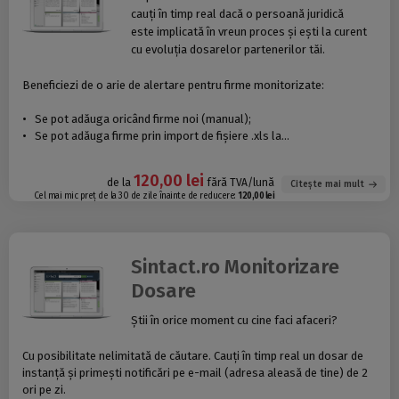
cauți în timp real dacă o persoană juridică
este implicată în vreun proces și ești la curent
cu evoluția dosarelor partenerilor tăi.
Beneficiezi de o arie de alertare pentru firme monitorizate:
•
Se pot adăuga oricând firme noi (manual);
•
Se pot adăuga firme prin import de fișiere .xls la...
120,00 lei
de la
fără TVA/lună
Citește mai mult
Cel mai mic preț de la 30 de zile înainte de reducere:
120,00 lei
Sintact.ro Monitorizare
Dosare
Știi în orice moment cu cine faci afaceri?
Cu posibilitate nelimitată de căutare. Cauți în timp real un dosar de
instanță și primești notificări pe e-mail (adresa aleasă de tine) de 2
ori pe zi.