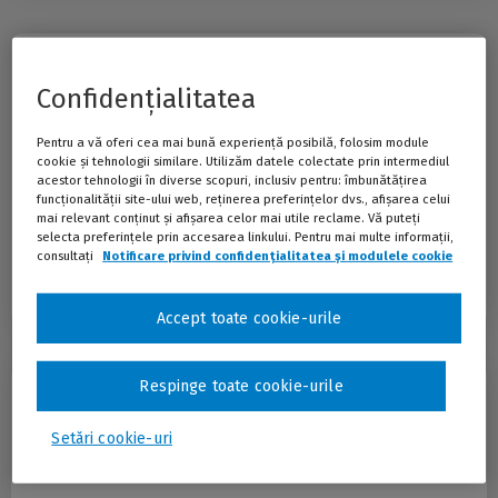
AI Act pentru angajați
Confidențialitatea
Instruire certificată pentru conformitatea cu
noul Regulament european privind inteligența
Pentru a vă oferi cea mai bună experiență posibilă, folosim module
artificială
cookie și tehnologii similare. Utilizăm datele colectate prin intermediul
acestor tehnologii în diverse scopuri, inclusiv pentru: îmbunătățirea
funcționalității site-ului web, reținerea preferințelor dvs., afișarea celui
Pregătește-ți angajații și managerii pentru utilizarea responsabilă a
mai relevant conținut și afișarea celor mai utile reclame. Vă puteți
inteligenței artificiale, reduce riscurile legale și demonstrează
selecta preferințele prin accesarea linkului. Pentru mai multe informații,
conformitatea cu AI Act.
consultați
Notificare privind confidențialitatea și modulele cookie
(fereas
nouă)
75,00 lei
de la
fără TVA/lună
Citește mai mult
Accept toate cookie-urile
Cel mai mic preț de la 30 de zile înainte de reducere:
75,00 lei
Respinge toate cookie-urile
SINTACT FLEX
Setări cookie-uri
Documentare juridică într-un abonament
flexibil