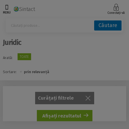
Sintact
MENU
Conectați-vă
Căutare
Juridic
TOATE
Arată:
Sortare:
Curățați filtrele
Afișați rezultatul