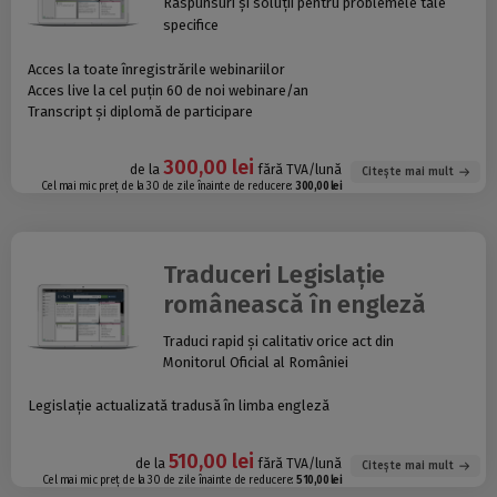
Răspunsuri și soluții pentru problemele tale
specifice
Acces la toate înregistrările webinariilor
Acces live la cel puțin 60 de noi webinare/an
Transcript și diplomă de participare
300,00 lei
de la
fără TVA/lună
Citește mai mult
Cel mai mic preț de la 30 de zile înainte de reducere:
300,00 lei
Traduceri Legislație
românească în engleză
Traduci rapid și calitativ orice act din
Monitorul Oficial al României
Legislație actualizată tradusă în limba engleză
510,00 lei
de la
fără TVA/lună
Citește mai mult
Cel mai mic preț de la 30 de zile înainte de reducere:
510,00 lei