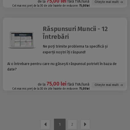
75,00 lei
de la
fără TVA/lună
Citește mai mult
Cel mai mic preț de la 30 de zile înainte de reducere:
75,00 lei
Răspunsuri Muncii - 12
Întrebări
Ne poți trimite problema ta specifică și
experții noștri îți răspund!
Ai o întrebare pentru care nu găsești răspunsul potrivit în baza de
date?
75,00 lei
de la
fără TVA/lună
Citește mai mult
Cel mai mic preț de la 30 de zile înainte de reducere:
75,00 lei
1
2