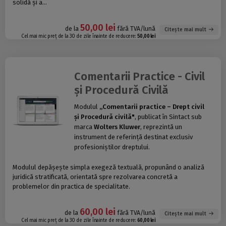
solidă și a...
50,00 lei
de la
fără TVA/lună
Citește mai mult
Cel mai mic preț de la 30 de zile înainte de reducere:
50,00 lei
Comentarii Practice - Civil
și Procedură Civilă
Modulul
„Comentarii practice – Drept civil
și Procedură civilă"
, publicat în Sintact sub
marca
Wolters Kluwer
, reprezintă un
instrument de referință destinat exclusiv
profesioniștilor dreptului.
Modulul depășește simpla exegeză textuală, propunând o analiză
juridică stratificată, orientată spre rezolvarea concretă a
problemelor din practica de specialitate.
60,00 lei
de la
fără TVA/lună
Citește mai mult
Cel mai mic preț de la 30 de zile înainte de reducere:
60,00 lei