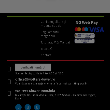
ING Web Pay
Confidențialitate și
module cookie
Regulamentul
magazinului
(Link
Tutoriale, FAQ, Manual
către
o
Testează
altă
pagină)
Contact
Verificați numărul
Suntem la dispoziția ta între 9:00 și 17:00
office@wolterskluwer.ro
Vom răspunde la mesajele primite în cel mai scurt timp posibil.
Wolters Kluwer România
București, Bd. Tudor Vladimirescu, Nr. 22, Sector 5, Clădirea Greengate,
Etaj 6