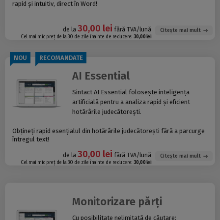
rapid și intuitiv, direct în Word!
30,00 lei
de la
fără TVA/lună
Citește mai mult
Cel mai mic preț de la 30 de zile înainte de reducere:
30,00 lei
NOU
RECOMANDATE
AI Essential
Sintact AI Essential folosește inteligența
artificială pentru a analiza rapid și eficient
hotărârile judecătorești.
Obțineți rapid esențialul din hotărârile judecătorești fără a parcurge
întregul text!
30,00 lei
de la
fără TVA/lună
Citește mai mult
Cel mai mic preț de la 30 de zile înainte de reducere:
30,00 lei
Monitorizare părți
Cu posibilitate nelimitată de căutare: