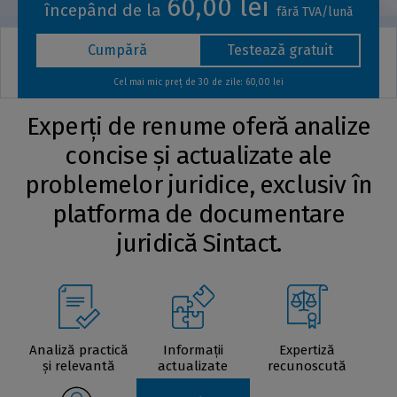
60,00 lei
începând de la
fără TVA/lună
Cumpără
Testează gratuit
Cel mai mic preț de 30 de zile: 60,00 lei
Experți de renume oferă analize
concise și actualizate ale
problemelor juridice, exclusiv în
platforma de documentare
juridică Sintact.
Analiză practică
Informații
Expertiză
și relevantă
actualizate
recunoscută