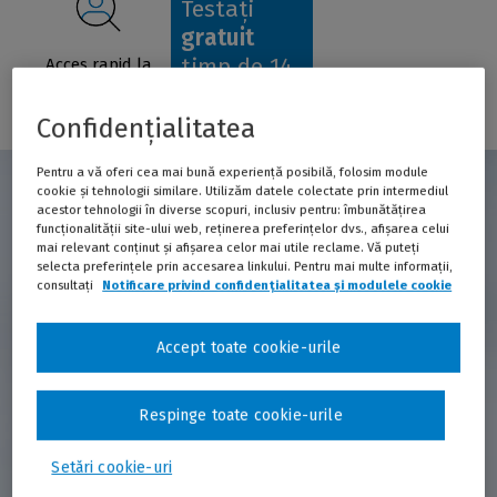
Testați
gratuit
timp de 14
Acces rapid la
informații
zile
esențiale
Confidențialitatea
Pentru a vă oferi cea mai bună experiență posibilă, folosim module
cookie și tehnologii similare. Utilizăm datele colectate prin intermediul
De ce să alegi Comentarii
acestor tehnologii în diverse scopuri, inclusiv pentru: îmbunătățirea
funcționalității site-ului web, reținerea preferințelor dvs., afișarea celui
Practice - Muncii?
mai relevant conținut și afișarea celor mai utile reclame. Vă puteți
selecta preferințele prin accesarea linkului. Pentru mai multe informații,
Introducem lunar noi comentarii și
consultați
Notificare privind confidențialitatea și modulele cookie
(fereas
nouă)
actualizăm comentariile existente în baza de
date, conform modificărilor legislative și
Accept toate cookie-urile
noilor elemente de practică judiciară.
Respinge toate cookie-urile
Comentariile practice de la Wolters Kluwer oferă o analiză
concisă și actualizată a problemelor juridice, realizată de
Setări cookie-uri
experți de renume pentru a sprijini profesioniștii să ia decizii