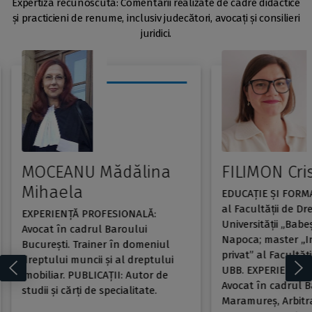
Expertiză recunoscută: Comentarii realizate de cadre didactice
și practicieni de renume, inclusiv judecători, avocați și consilieri
juridici.
MOCEANU Mădălina
FILIMON Cri
Mihaela
EDUCAŢIE ŞI FORM
al Facultăţii de Dr
EXPERIENŢĂ PROFESIONALĂ:
Universităţii „Babeş
Avocat în cadrul Baroului
Napoca; master „In
Bucureşti. Trainer în domeniul
privat” al Facultăţ
dreptului muncii şi al dreptului
UBB. EXPERIENŢĂ 
imobiliar. PUBLICAŢII: Autor de
Avocat în cadrul B
studii şi cărţi de specialitate.
Maramureş, Arbitra