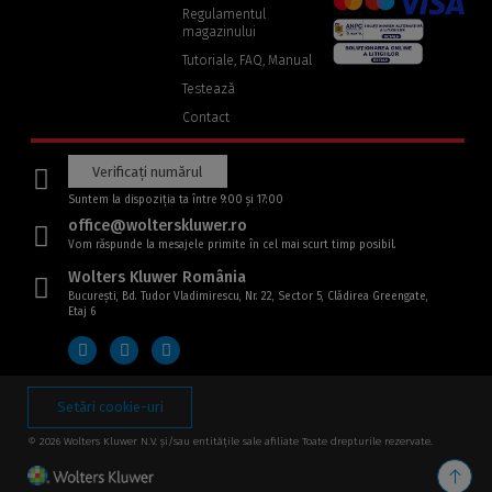
Regulamentul
magazinului
(Link
Tutoriale, FAQ, Manual
către
o
Testează
altă
pagină)
Contact
Verificați numărul
Suntem la dispoziția ta între 9:00 și 17:00
office@wolterskluwer.ro
Vom răspunde la mesajele primite în cel mai scurt timp posibil.
Wolters Kluwer România
București, Bd. Tudor Vladimirescu, Nr. 22, Sector 5, Clădirea Greengate,
Etaj 6
Setări cookie-uri
© 2026 Wolters Kluwer N.V. și/sau entitățile sale afiliate Toate drepturile rezervate.