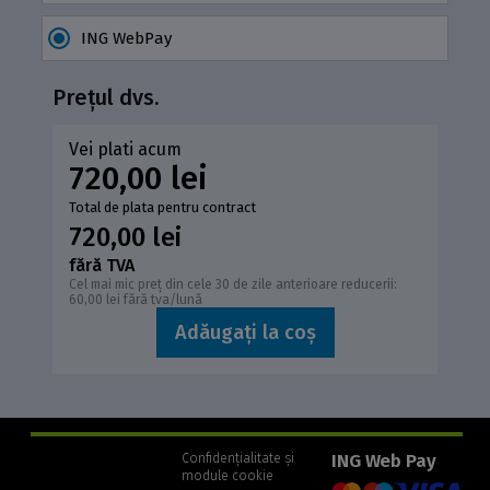
ING WebPay
Prețul dvs.
Vei plati acum
720,00 lei
Total de plata pentru contract
720,00 lei
fără TVA
Cel mai mic preț din cele 30 de zile anterioare reducerii:
60,00 lei fără tva/lună
Adăugați la coș
ING Web Pay
Confidențialitate și
module cookie