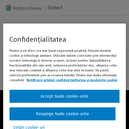
Sintact
Istoric Judiciar și Financiar
Confidențialitatea
Pentru a vă oferi cea mai bună experiență posibilă, folosim module
cookie și tehnologii similare. Utilizăm datele colectate prin intermediul
Istoric Judiciar și Financiar
acestor tehnologii în diverse scopuri, inclusiv pentru: îmbunătățirea
483,00 lei fără TVA /lună
funcționalității site-ului web, reținerea preferințelor dvs., afișarea celui
Cel mai mic preț în ultimele 30 de zile:805,00 lei fără TVA /lună
mai relevant conținut și afișarea celor mai utile reclame. Vă puteți
selecta preferințele prin accesarea linkului. Pentru mai multe informații,
Cumpără
consultați
Notificare privind confidențialitatea și modulele cookie
(fereas
nouă)
Accept toate cookie-urile
ING Web Pay
Confidențialitate și
module cookie
Regulamentul
Respinge toate cookie-urile
magazinului
(Link
Tutoriale, FAQ, Manual
Setări cookie-uri
către