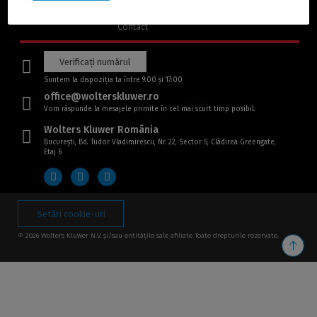
o
Testează
altă
pagină)
Contact
Verificați numărul
Suntem la dispoziția ta între 9:00 și 17:00
office@wolterskluwer.ro
Vom răspunde la mesajele primite în cel mai scurt timp posibil.
Wolters Kluwer România
București, Bd. Tudor Vladimirescu, Nr. 22, Sector 5, Clădirea Greengate,
Etaj 6
Setări cookie-uri
© 2026 Wolters Kluwer N.V. și/sau entitățile sale afiliate Toate drepturile rezervate.